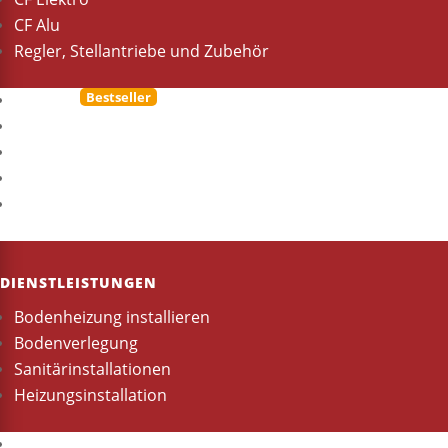
CF Alu
Regler, Stellantriebe und Zubehör
Forte W
Forte bio
CF Elektro
CF Alu
Regler, Stellantriebe und Zubehör
DIENSTLEISTUNGEN
Bodenheizung installieren
Bodenverlegung
Sanitärinstallationen
Heizungsinstallation
Bodenheizung installieren