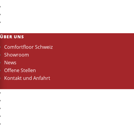
Bodenverlegung
Sanitärinstallationen
Heizungsinstallation
ÜBER UNS
Comfortfloor Schweiz
Showroom
News
Offene Stellen
Kontakt und Anfahrt
Comfortfloor Schweiz
Showroom
News
Offene Stellen
Kontakt und Anfahrt