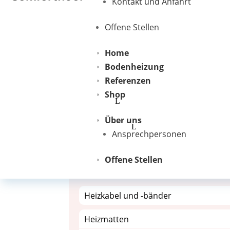
Kontakt und Anfahrt
Offene Stellen
Home
CF Anschlusseinheit für
Bodenheizung
Temperaturhalteband HWTM
Referenzen
CHF
50.35
inkl. MWST
Shop
Über uns
Ansprechpersonen
Suche
Offene Stellen
nach:
Heizkabel und -bänder
Heizmatten