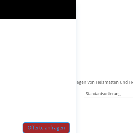
Zubehör-Artikel rund um das Thema Verlegen von Heizmatten und H
Aufputzrahmen für CFT Regler
Offerte anfragen
CHF
15.15
inkl. MWST