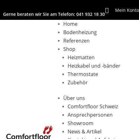
Mein Konto
Gerne beraten wir Sie am Telefon:
041 932 18 30
Home
Bodenheizung
Referenzen
Shop
Heizmatten
Shop
> Zubehör
Heizkabel und -bänder
Zubehör
Thermostate
Zubehör
In dieser Kategorie finden Sie verschiedene 
Alle 3 Ergebnisse werden angezeigt
Über uns
Comfortfloor Schweiz
Ansprechpersonen
Showroom
Aluminium Klebeband
News & Artikel
CHF
14.90
inkl. MWST