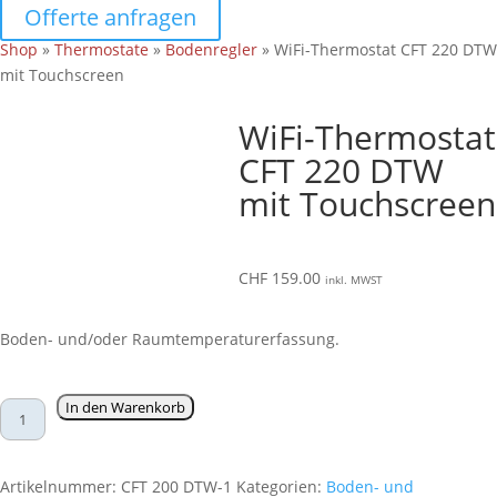
Offerte anfragen
Shop
»
Thermostate
»
Bodenregler
» WiFi-Thermostat CFT 220 DTW
mit Touchscreen
WiFi-Thermostat
CFT 220 DTW
mit Touchscreen
CHF
159.00
inkl. MWST
Boden- und/oder Raumtemperaturerfassung.
WiFi-
In den Warenkorb
Thermostat
CFT
220
Artikelnummer:
CFT 200 DTW-1
Kategorien:
Boden- und