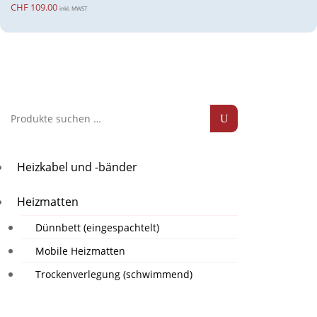
CHF
109.00
inkl. MWST
Suche
nach:
Heizkabel und -bänder
Heizmatten
Dünnbett (eingespachtelt)
Mobile Heizmatten
Trockenverlegung (schwimmend)