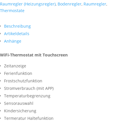
DTW
Raumregler (Heizungsregler)
,
Bodenregler
,
Raumregler
,
mit
Thermostate
Touchscreen
Menge
Beschreibung
Artikeldetails
Anhänge
WiFi-Thermostat mit Touchscreen
Zeitanzeige
Ferienfunktion
Frostschutzfunktion
Stromverbrauch (mit APP)
Temperaturbegrenzung
Sensorauswahl
Kindersicherung
Termeratur Haltefunktion